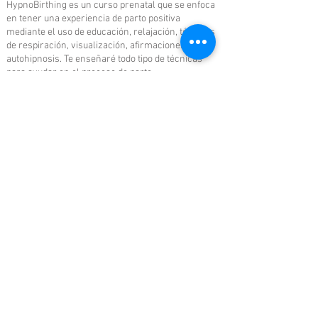
HypnoBirthing es un curso prenatal que se enfoca
en tener una experiencia de parto positiva
mediante el uso de educación, relajación, técnicas
de respiración, visualización, afirmaciones y
autohipnosis. Te enseñaré todo tipo de técnicas
para ayudar en el proceso de parto.
¿Mi pareja puede estar conmigo?
¡Absolutamente! Ya sea que esté en persona o en
línea, se recomienda que todas las personas que
estarán contigo en tu proceso de parto sean parte
de la clase.
¿Es realmente necesario tomar HypnoBirthing?
Siempre recordarás cómo te sentiste durante el
nacimiento de tu bebé, y es importante que puedas
recordarlo con admiración y alegría, en lugar de
caos y trauma. HypnoBirthing te ayuda a tener la
experiencia que buscas.