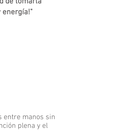
d de tomarla
 energía!"
s entre manos sin
ción plena y el