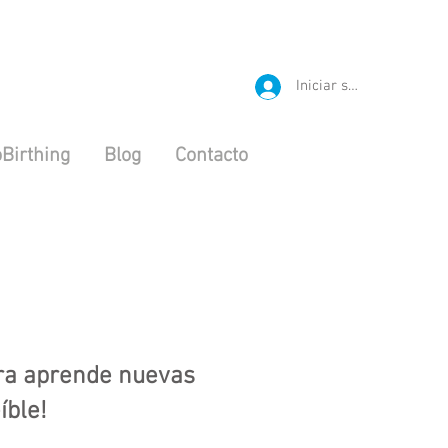
Iniciar sesión
Birthing
Blog
Contacto
g
ora aprende nuevas
íble!