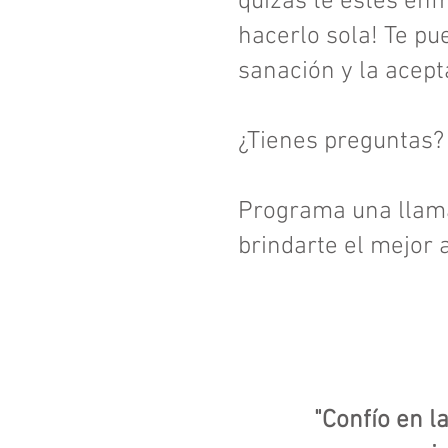
quizás te estés en
hacerlo sola! Te pu
sanación y la acept
¿Tienes preguntas? 
Programa una llama
brindarte el mejor 
"C
onfío en l