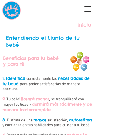
Inicio
Entendiendo el Llanto de tu
Bebé
Beneficios para tu bebé
y para ti!
1. Identifica
necesidades de
correctamente las
tu bebé
para poder satisfacerlas de manera
oportuna
2.
llorará menos
Tu bebé
, se tranquilizará con
dormirá más f
á
cilmente y de
mayor facilidad y
manera ininterrumpida
3.
mayor
autoestima
Disfruta de una
satisfacción,
y confianza en tus habilidades para cuidar a tu beb
é