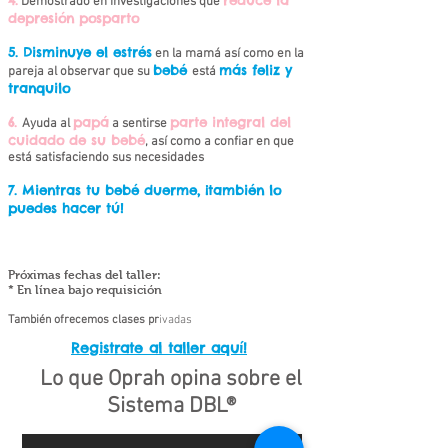
4.
reduce la
Demostrado en investigaciones que
depresión posparto
5. Disminuye el estrés
en la mamá así como en la
beb
é
m
ás feliz y
pareja al observar que su
est
á
tranquilo
6.
papá
parte integral del
Ayuda al
a sentirse
cuidado de su beb
é
, as
í como
a confiar en que
está satisfaciendo sus necesidades
7.
Mientras tu beb
é duerme, ¡tambi
én lo
puedes hacer tú!
Próximas fechas del taller:
* En línea bajo requisición
También ofrecemos clases pr
​i
vadas
Registrate al taller aquí!
Lo que Oprah opina sobre el
Sistema DBL
®