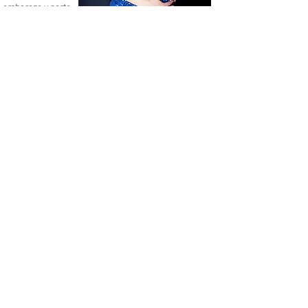
embarazo y parto.
Doula
para el Parto y Posparto
También ofrecemos
apoyo
psicológico y
consejería
en línea.
Psicoterapia Gestalt
e Hipnosis
Contamos con un
cinturón para cargar
a tu bebe
(KangooBaby®) que te
permite tener a tu bebe
manteniendo tu
cerca,
espalda en
posición correcta
y por
sin tener
consiguiente
dolor
de espalda como