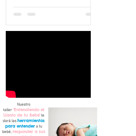
Nuestro
'Entendiendo el
taller
Llanto de tu Bebé'
te
herramientas
dará las
para entender
a tu
responder a sus
bebé,