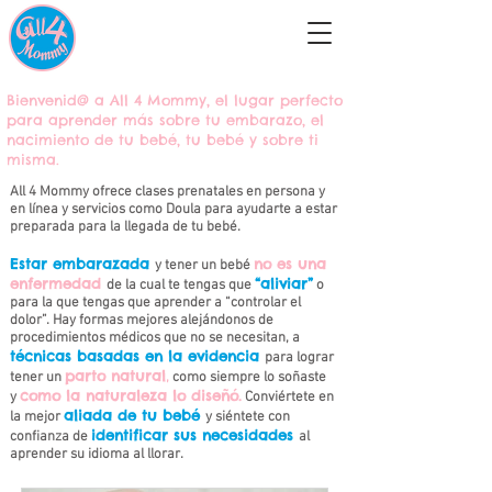
Bienvenid@ a All 4 Mommy, el lugar perfecto
para aprender más sobre tu embarazo, el
nacimiento de tu bebé, tu bebé y sobre ti
misma.
All 4 Mommy ofrece clases prenatales en persona y
en línea y servicios como Doula para ayudarte a estar
preparada para la llegada de tu bebé.
Estar embarazada
no es una
y tener un bebé
enfermedad
“aliviar”
de la cual te tengas que
o
para la que tengas que aprender a “controlar el
dolor”. Hay formas mejores alejándonos de
procedimientos médicos que no se necesitan, a
técnicas basadas en la evidencia
para lograr
parto natural
tener un
,
como siempre lo soñaste
como la naturaleza lo diseñó.
y
Conviértete en
aliada de tu bebé
la mejor
y siéntete con
identificar sus necesidades
confianza de
al
aprender su idioma al llorar.