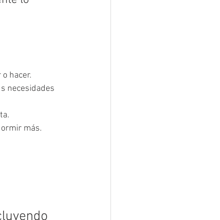
nte lo 
 o hacer.
us necesidades 
ta.
dormir más.
cluyendo 