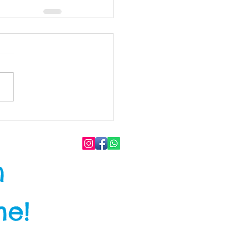
h
me!