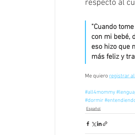
respecto al cu
"Cuando tome 
con mi bebé, 
eso hizo que m
más feliz y tr
Me quiero 
registrar a
#all4mommy
#lengua
#dormir
#entendiend
Español