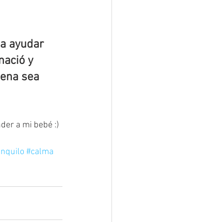
a ayudar 
nació y 
nena sea 
der a mi bebé :)
anquilo
#calma