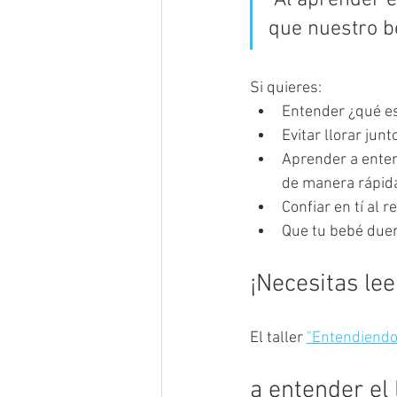
"Al aprender 
que nuestro be
Si quieres:
Entender ¿qué es
Evitar llorar jun
Aprender a enten
de manera rápida 
Confiar en tí al 
Que tu bebé due
¡Necesitas lee
El taller 
"Entendiendo 
a entender el 