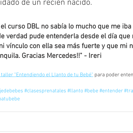
idado de un recién nacido. 
el curso DBL no sabía lo mucho que me iba 
de verdad pude entenderla desde el día que 
i vínculo con ella sea más fuerte y que mi 
anquila. Gracias Mercedes!!" - Ireri
l taller "Entendiendo el Llanto de tu Bebé"
 para poder enten
jedebebes
#clasesprenatales
#llanto
#bebe
#entender
#tr
oatubebe