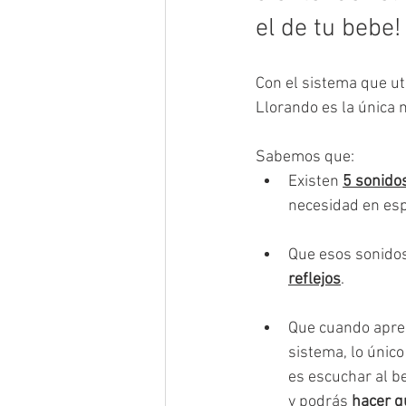
el de tu bebe!
Con el sistema que u
Llorando es la única 
Sabemos que:
Existen 
5 sonido
necesidad en esp
Que esos sonidos
reflejos
.
Que cuando aprend
sistema, lo único
es escuchar al be
y podrás 
hacer q